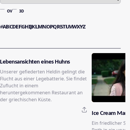
OV
3D
#
A
B
C
D
E
F
G
H
I
J
K
L
M
N
O
P
Q
R
S
T
U
V
W
X
Y
Z
Lebensansichten eines Huhns
Unserer gefiederten Heldin gelingt die
Flucht aus einer Legebatterie. Sie findet
Zuflucht in einem
heruntergekommenen Restaurant an
der griechischen Küste.
Ice Cream Man
Ein friedlicher S
Roth in ein unau