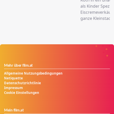
als Kinder Spezia
Eiscremeverkäufe
ganze Kleinstadt 
Mehr über film.at
Allgemeine Nutzungsbedingungen
Netiquette
Datenschutzrichtlinie
Impressum
Cookie Einstellungen
Mein film.at