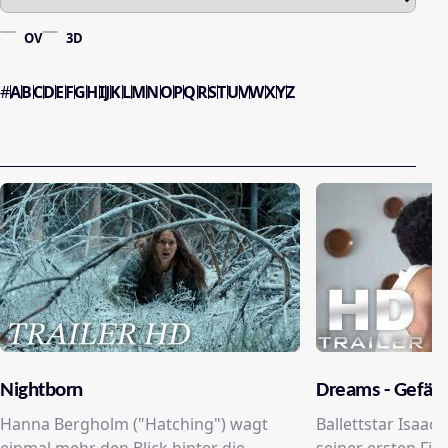
OV
3D
#
A
B
C
D
E
F
G
H
I
J
K
L
M
N
O
P
Q
R
S
T
U
V
W
X
Y
Z
Nightborn
Dreams - Gefähr
Hanna Bergholm ("Hatching") wagt
Ballettstar Isaac 
einmal mehr den Blick hinter die
seiner ersten Fil