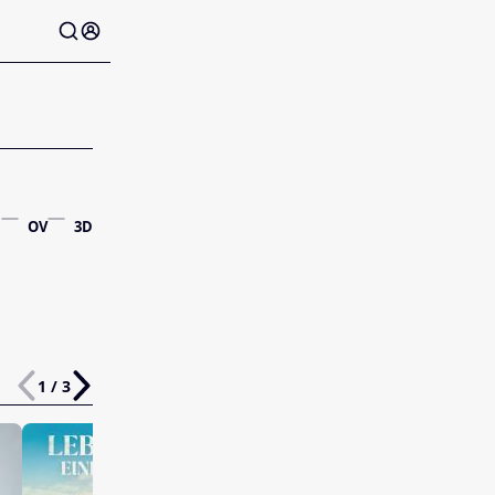
OV
3D
1 / 3