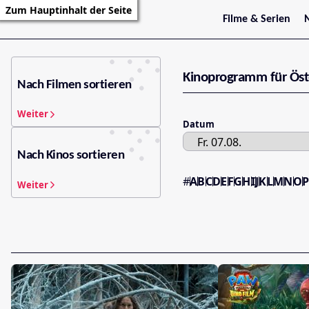
Zum Hauptinhalt der Seite
Filme & Serien
Trailer
S
Kritiken
S
Filmarchiv
Kinoprogramm für Öst
Serienarchiv
Nach Filmen sortieren
Weiter
Datum
Nach Kinos sortieren
#
A
B
C
D
E
F
G
H
I
J
K
L
M
N
O
Weiter