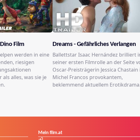
 Dino Film
Dreams - Gefährliches Verlangen
elpen werden in eine
Ballettstar Isaac Hernández brilliert i
nden, riesigen
seiner ersten Filmrolle an der Seite 
ungsaktionen
Oscar-Preisträgerin Jessica Chastain 
 als alles, was sie je
Michel Francos provokantem,
en.
beklemmend aktuellem Erotikdrama
Mein film.at