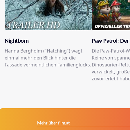
Nightborn
Paw Patrol: Der
Hanna Bergholm ("Hatching") wagt
Die Paw-Patrol-W
einmal mehr den Blick hinter die
Reihe von spanne
Fassade vermeintlichen Familienglücks.
Dinosaurier-Rett
verwickelt, größer
zuvor erlebt hab
Mehr über film.at