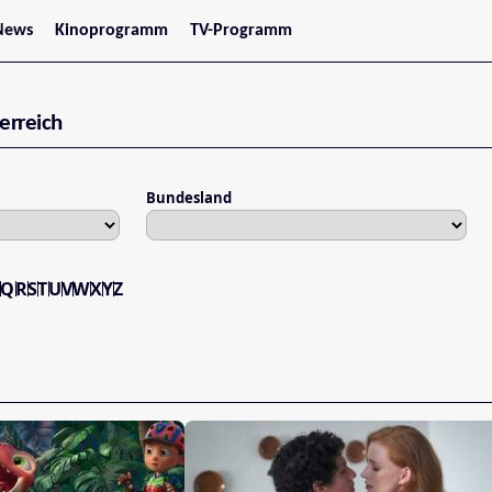
News
Kinoprogramm
TV-Programm
tars
Jetzt im Kino
treaming
Demnächst im Kino
Wien
erreich
Niederösterreich
Oberösterreich
Steiermark
Burgenland
Bundesland
Kärnten
Salzburg
Tirol
Vorarlberg
P
Q
R
S
T
U
V
W
X
Y
Z