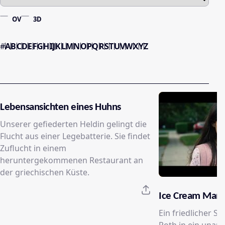
OV
3D
#
A
B
C
D
E
F
G
H
I
J
K
L
M
N
O
P
Q
R
S
T
U
V
W
X
Y
Z
Lebensansichten eines Huhns
Unserer gefiederten Heldin gelingt die
Flucht aus einer Legebatterie. Sie findet
Zuflucht in einem
heruntergekommenen Restaurant an
der griechischen Küste.
Ice Cream Man
Ein friedlicher S
Roth in ein unau