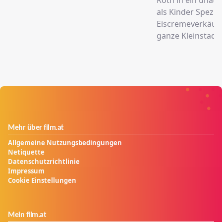
als Kinder Spezia
Eiscremeverkäufe
ganze Kleinstadt 
Mehr über film.at
Allgemeine Nutzungsbedingungen
Netiquette
Datenschutzrichtlinie
Impressum
Cookie Einstellungen
Mein film.at