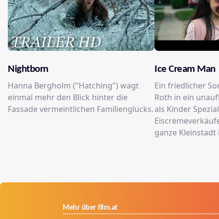
Nightborn
Ice Cream Man
Hanna Bergholm ("Hatching") wagt
Ein friedlicher S
einmal mehr den Blick hinter die
Roth in ein unau
Fassade vermeintlichen Familienglücks.
als Kinder Spezia
Eiscremeverkäufe
ganze Kleinstadt 
Mehr über film.at