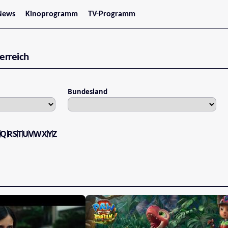
News
Kinoprogramm
TV-Programm
tars
Jetzt im Kino
treaming
Demnächst im Kino
Wien
erreich
Niederösterreich
Oberösterreich
Steiermark
Burgenland
Bundesland
Kärnten
Salzburg
Tirol
Vorarlberg
P
Q
R
S
T
U
V
W
X
Y
Z