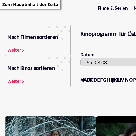
Zum Hauptinhalt der Seite
Filme & Serien
Trailer
S
Kritiken
S
Filmarchiv
Kinoprogramm für Öst
Serienarchiv
Nach Filmen sortieren
Weiter
Datum
Nach Kinos sortieren
#
A
B
C
D
E
F
G
H
I
J
K
L
M
N
O
Weiter