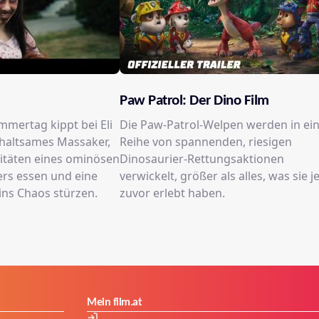
Paw Patrol: Der Dino Film
ommertag kippt bei Eli
Die Paw-Patrol-Welpen werden in ei
fhaltsames Massaker,
Reihe von spannenden, riesigen
litäten eines ominösen
Dinosaurier-Rettungsaktionen
rs essen und eine
verwickelt, größer als alles, was sie j
ins Chaos stürzen.
zuvor erlebt haben.
Mein film.at