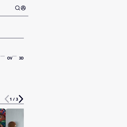
OV
3D
1 / 3