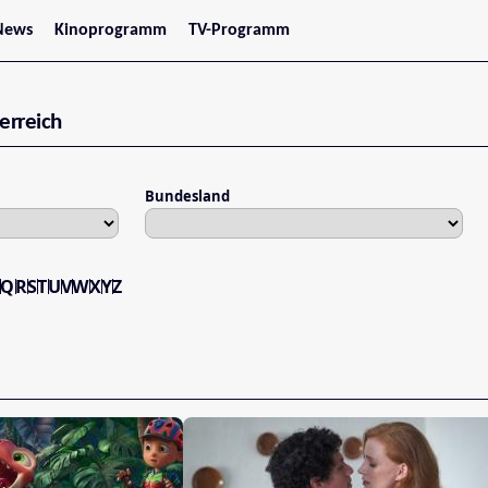
News
Kinoprogramm
TV-Programm
tars
Jetzt im Kino
treaming
Demnächst im Kino
Wien
erreich
Niederösterreich
Oberösterreich
Steiermark
Burgenland
Bundesland
Kärnten
Salzburg
Tirol
Vorarlberg
P
Q
R
S
T
U
V
W
X
Y
Z