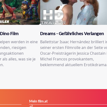
 Dino Film
Dreams - Gefährliches Verlangen
elpen werden in eine
Ballettstar Isaac Hernández brilliert i
nden, riesigen
seiner ersten Filmrolle an der Seite 
ungsaktionen
Oscar-Preisträgerin Jessica Chastain 
 als alles, was sie je
Michel Francos provokantem,
en.
beklemmend aktuellem Erotikdrama
Mein film.at