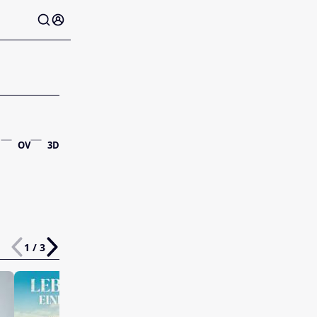
OV
3D
1 / 3