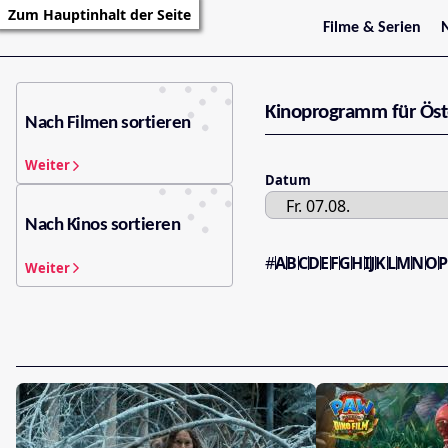
Zum Hauptinhalt der Seite
Filme & Serien
Trailer
S
Kritiken
S
Filmarchiv
Kinoprogramm für Öst
Serienarchiv
Nach Filmen sortieren
Weiter
Datum
Nach Kinos sortieren
#
A
B
C
D
E
F
G
H
I
J
K
L
M
N
O
Weiter