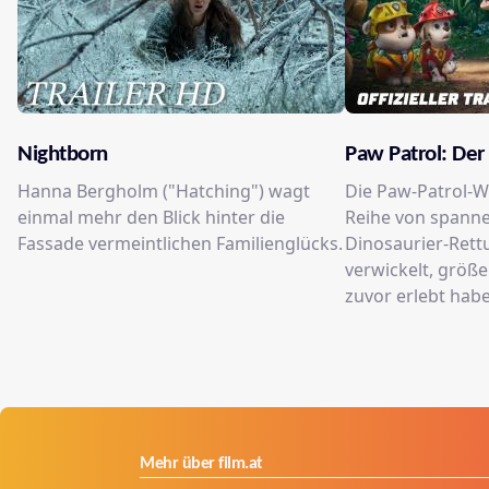
Nightborn
Paw Patrol: Der
Hanna Bergholm ("Hatching") wagt
Die Paw-Patrol-W
einmal mehr den Blick hinter die
Reihe von spanne
Fassade vermeintlichen Familienglücks.
Dinosaurier-Rett
verwickelt, größer
zuvor erlebt hab
Mehr über film.at