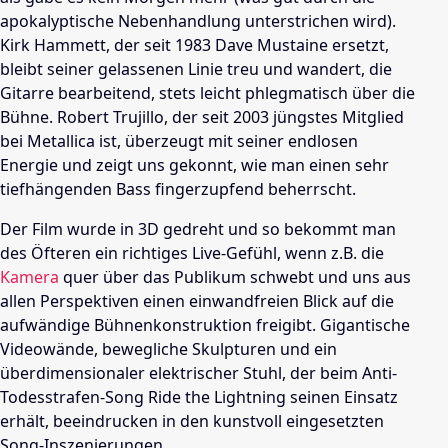
apokalyptische Nebenhandlung unterstrichen wird).
Kirk Hammett
, der seit 1983
Dave Mustaine
ersetzt,
bleibt seiner gelassenen Linie treu und wandert, die
Gitarre bearbeitend, stets leicht phlegmatisch über die
Bühne.
Robert Trujillo
, der seit 2003 jüngstes Mitglied
bei
Metallica
ist, überzeugt mit seiner endlosen
Energie und zeigt uns gekonnt, wie man einen sehr
tiefhängenden Bass fingerzupfend beherrscht.
Der Film wurde in 3D gedreht und so bekommt man
des Öfteren ein richtiges Live-Gefühl, wenn z.B. die
Kamera
quer über das Publikum schwebt und uns aus
allen Perspektiven einen einwandfreien Blick auf die
aufwändige Bühnenkonstruktion freigibt. Gigantische
Videowände, bewegliche Skulpturen und ein
überdimensionaler elektrischer Stuhl, der beim Anti-
Todesstrafen-Song Ride the Lightning seinen Einsatz
erhält, beeindrucken in den kunstvoll eingesetzten
Song-Inszenierungen.