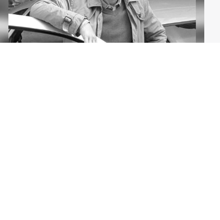
Deutscher Krimistar mit 58 Jahren verstorben
Stars
Gewinnspiele
Streaming
News
Filmkritiken
Mehr Artikel