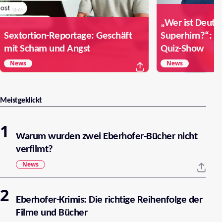
„Wer ist Deuts
Sextortion-Reportage: Geschäft
Superhirn?“: S
mit Scham und Angst
Quiz-Show
News
News
Meistgeklickt
Warum wurden zwei Eberhofer-Bücher nicht
verfilmt?
News
Eberhofer-Krimis: Die richtige Reihenfolge der
Filme und Bücher