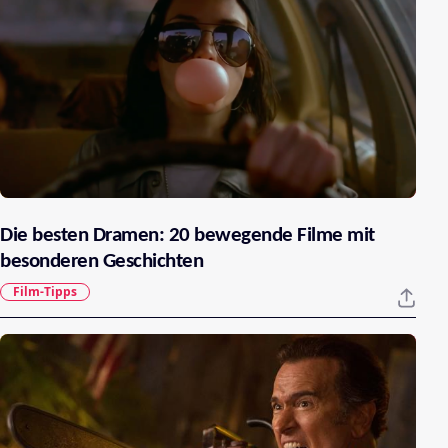
Die besten Dramen: 20 bewegende Filme mit
besonderen Geschichten
Film-Tipps