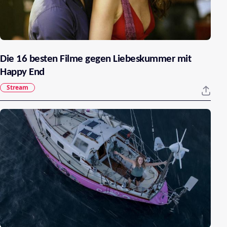
Die 16 besten Filme gegen Liebeskummer mit
Happy End
Stream