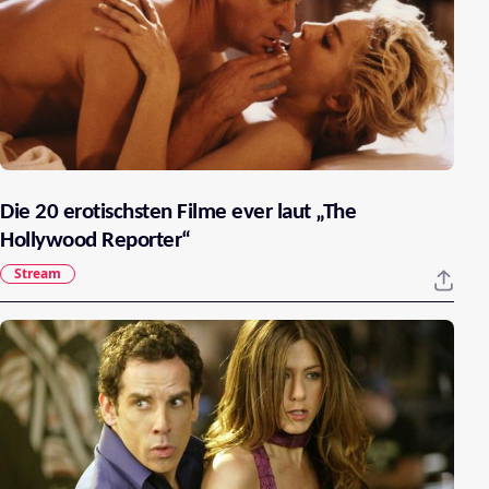
Die 20 erotischsten Filme ever laut „The
Hollywood Reporter“
Stream