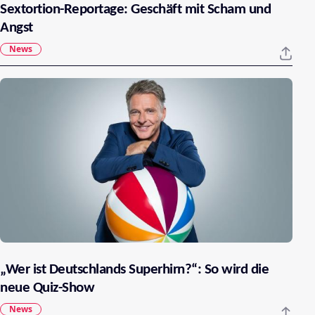
Sextortion-Reportage: Geschäft mit Scham und
Angst
News
„Wer ist Deutschlands Superhirn?“: So wird die
neue Quiz-Show
News