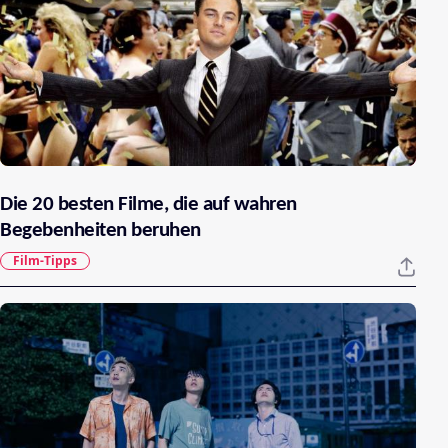
Die 20 besten Filme, die auf wahren
Begebenheiten beruhen
Film-Tipps