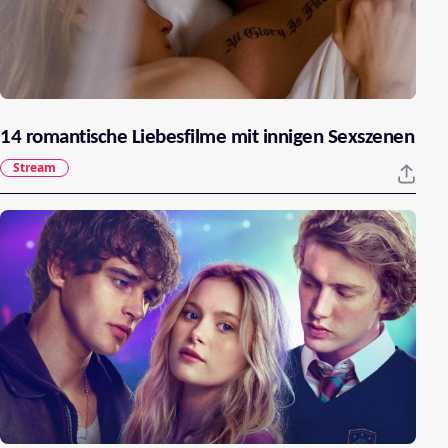
14 romantische Liebesfilme mit innigen Sexszenen
Stream