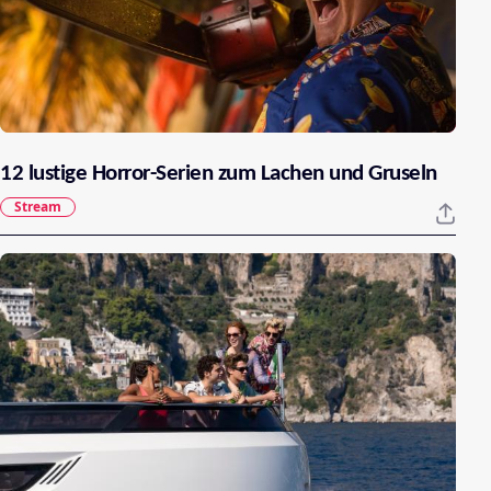
12 lustige Horror-Serien zum Lachen und Gruseln
Stream