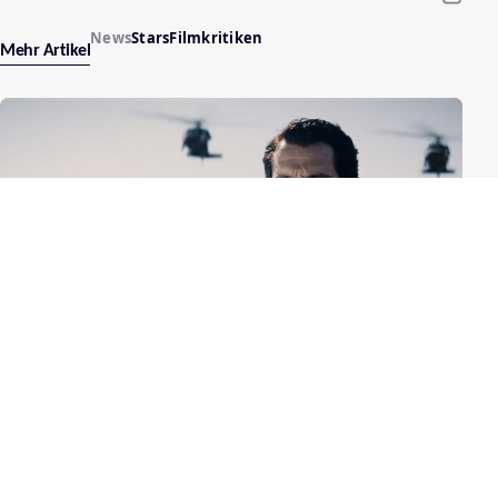
News
Stars
Filmkritiken
Mehr Artikel
Die besten TV-Tipps für Donnerstag, den 6. August
2026
News