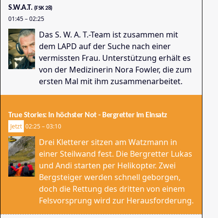
S.W.A.T.
(FSK 28)
01:45
–
02:25
Das S. W. A. T.-Team ist zusammen mit
dem LAPD auf der Suche nach einer
vermissten Frau. Unterstützung erhält es
von der Medizinerin Nora Fowler, die zum
ersten Mal mit ihm zusammenarbeitet.
Sc
01
True Stories: In höchster Not - Bergretter im Einsatz
Jetzt
02:25
–
03:10
Drei Kletterer sitzen am Watzmann in
einer Steilwand fest. Die Bergretter Lukas
und Andi starten per Helikopter. Zwei
Bergsteiger werden schnell geborgen,
doch die Rettung des dritten von einem
Felsvorsprung wird zur Herausforderung.