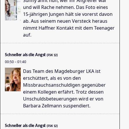
Sunny ahnt nun, wer ihr Angreifer war
und will Rache nehmen. Das Foto eines
15-jährigen Jungen hält sie vorerst davon
ab. Aus seinem neuen Versteck heraus
nimmt Haffner Kontakt mit dem Teenager
auf.
Di
17
Schneller als die Angst
(FSK 12)
00:50
–
01:40
Das Team des Magdeburger LKA ist
erschüttert, als es von den
Missbrauchsanschuldigen gegenüber
einem Kollegen erfährt. Trotz dessen
Unschuldsbeteuerungen wird er von
Di
Barbara Zellmann suspendiert.
18
Schneller als die Angst
(FSK 12)