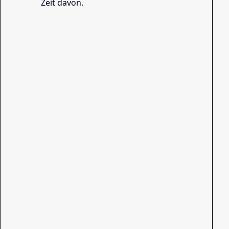
Zeit davon.
20
Re
20
Es