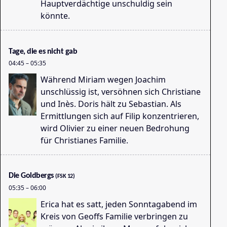
Hauptverdächtige unschuldig sein
könnte.
Ta
03
Tage, die es nicht gab
04:45
–
05:35
Während Miriam wegen Joachim
unschlüssig ist, versöhnen sich Christiane
und Inès. Doris hält zu Sebastian. Als
Ermittlungen sich auf Filip konzentrieren,
wird Olivier zu einer neuen Bedrohung
für Christianes Familie.
Go
04
Die Goldbergs
(FSK 12)
05:35
–
06:00
Erica hat es satt, jeden Sonntagabend im
Kreis von Geoffs Familie verbringen zu