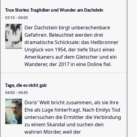
Ta
Je
True Stories: Tragödien und Wunder am Dachstein
03:10
–
04:00
Der Dachstein birgt unberechenbare
Gefahren. Beleuchtet werden drei
dramatische Schicksale: das Heilbronner
Unglück von 1954, der tiefe Sturz eines
Amerikaners auf dem Gletscher und ein
Wanderer, der 2017 in eine Doline fiel.
Ta
03
Tage, die es nicht gab
04:00
–
04:45
Doris' Welt bricht zusammen, als sie ihre
Ehe als Lüge hinterfragt. Nach Emilys Tod
untersuchen die Ermittler die Verbindung
zu einem Skandal und suchen den
wahren Mörder, weil der