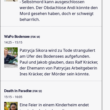
- Selbstmord kann ausgeschlossen
werden. Der Obdachlose Andi könnte den
Mord gesehen haben, doch er schweigt
beharrlich.
WaPo Bodensee
(FSK 14)
14:25
–
15:15
Patrycja Sikora wird zu Tode stranguliert
Dr
am Ufer des Bodensees aufgefunden.
10
Paul und Jakob glauben, dass Ralf Kräcker,
der Ehemann von Patrycjas Arbeitgeberin
Ines Kräcker, der Mörder sein könnte.
Death in Paradise
(FSK 12)
15:15
–
16:05
Eine Feier in einem Kinderheim endet