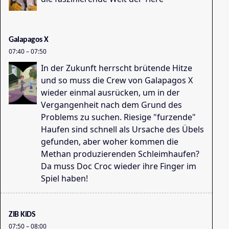
Do
07
Galapagos X
07:40
–
07:50
In der Zukunft herrscht brütende Hitze
und so muss die Crew von Galapagos X
wieder einmal ausrücken, um in der
Vergangenheit nach dem Grund des
Problems zu suchen. Riesige "furzende"
He
Haufen sind schnell als Ursache des Übels
07
gefunden, aber woher kommen die
Methan produzierenden Schleimhaufen?
Da muss Doc Croc wieder ihre Finger im
Spiel haben!
ZIB KiDS
07:50
–
08:00