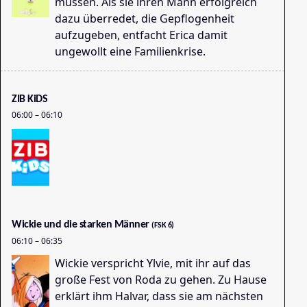
müssen. Als sie ihren Mann erfolgreich
dazu überredet, die Gepflogenheit
aufzugeben, entfacht Erica damit
ungewollt eine Familienkrise.
Di
05
ZIB KiDS
06:00
–
06:10
Wickie und die starken Männer
(FSK 6)
T
06:10
–
06:35
06
Wickie verspricht Ylvie, mit ihr auf das
große Fest von Roda zu gehen. Zu Hause
erklärt ihm Halvar, dass sie am nächsten