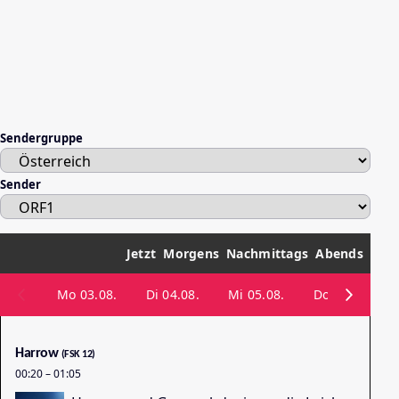
Sendergruppe
Sender
Jetzt
Morgens
Nachmittags
Abends
Mo 03.08.
Di 04.08.
Mi 05.08.
Do 06.08.
Harrow
ZI
(FSK 12)
00:20
–
01:05
00