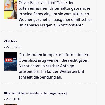
Oliver Baier lädt fünf Gäste der
österreichischen Unterhaltungsbranche
in seine Show ein, um sie vom aktuellen
Wochengeschehen ausgehend mit schier
unlösbaren Fragen zu konfrontieren.
De
16
ZIB Flash
22:25
–
22:30
Drei Minuten kompakte Informationen:
Überblicksartig werden die wichtigsten
Nachrichten in rascher Abfolge
präsentiert. Ein kurzer Wetterbericht
schließt die Sendung ab.
ZI
16
Blind ermittelt - Das Haus der Lügen
(FSK 12)
22:30
–
00:00