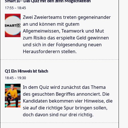
Smart10 - Das Quiz mit den zehn Möglichkeiten
17:55
–
18:45
Fo
Zwei Zweierteams treten gegeneinander
11
an und können mit gutem
Allgemeinwissen, Teamwork und Mut
zum Risiko das erspielte Geld gewinnen
und sich in der Folgesendung neuen
Herausforderern stellen.
Q1 Ein Hinweis ist falsch
18:45
–
19:30
In dem Quiz wird zunächst das Thema
des gesuchten Begriffes annonciert. Die
Kandidaten bekommen vier Hinweise, die
sie auf die richtige Spur bringen sollen,
doch davon sind nur drei richtig.
Ko