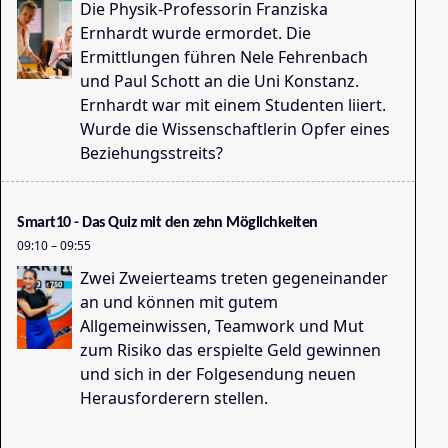
Die Physik-Professorin Franziska
Ernhardt wurde ermordet. Die
Bo
Ermittlungen führen Nele Fehrenbach
08
und Paul Schott an die Uni Konstanz.
Ernhardt war mit einem Studenten liiert.
Wurde die Wissenschaftlerin Opfer eines
Beziehungsstreits?
Smart10 - Das Quiz mit den zehn Möglichkeiten
09:10
–
09:55
Zwei Zweierteams treten gegeneinander
To
an und können mit gutem
08
Allgemeinwissen, Teamwork und Mut
zum Risiko das erspielte Geld gewinnen
und sich in der Folgesendung neuen
Herausforderern stellen.