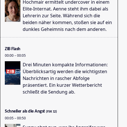
Hochmair ermittelt undercover in einem
Elite-Internat. Aenne steht ihm dabei als
Lehrerin zur Seite. Während sich die
beiden näher kommen, stoßen sie auf ein
dunkles Geheimnis nach dem anderen.
Vi
17
ZIB Flash
00:00
–
00:05
Drei Minuten kompakte Informationen:
Überblicksartig werden die wichtigsten
Nachrichten in rascher Abfolge
präsentiert. Ein kurzer Wetterbericht
schließt die Sendung ab.
ZI
17
Schneller als die Angst
(FSK 12)
00:05
–
00:50