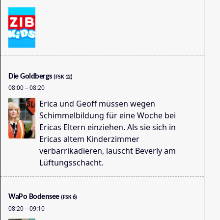
AB
07
Die Goldbergs
(FSK 12)
08:00
–
08:20
Erica und Geoff müssen wegen
Schimmelbildung für eine Woche bei
Ericas Eltern einziehen. Als sie sich in
Ku
Ericas altem Kinderzimmer
07
verbarrikadieren, lauscht Beverly am
Lüftungsschacht.
WaPo Bodensee
(FSK 6)
08:20
–
09:10