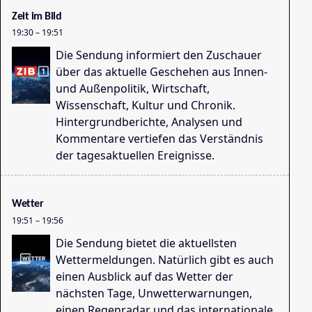
12
Zeit im Bild
19:30
–
19:51
Die Sendung informiert den Zuschauer
über das aktuelle Geschehen aus Innen-
und Außenpolitik, Wirtschaft,
Wissenschaft, Kultur und Chronik.
Hintergrundberichte, Analysen und
Kommentare vertiefen das Verständnis
der tagesaktuellen Ereignisse.
So
12
Wetter
19:51
–
19:56
Die Sendung bietet die aktuellsten
Wettermeldungen. Natürlich gibt es auch
einen Ausblick auf das Wetter der
nächsten Tage, Unwetterwarnungen,
einen Regenradar und das internationale