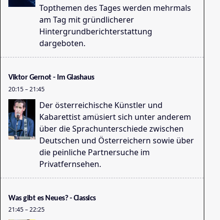
Topthemen des Tages werden mehrmals
am Tag mit gründlicherer
Hintergrundberichterstattung
ZI
dargeboten.
15
Viktor Gernot - Im Glashaus
20:15
–
21:45
Der österreichische Künstler und
Kabarettist amüsiert sich unter anderem
über die Sprachunterschiede zwischen
Deutschen und Österreichern sowie über
De
die peinliche Partnersuche im
15
Privatfernsehen.
Was gibt es Neues? - Classics
21:45
–
22:25