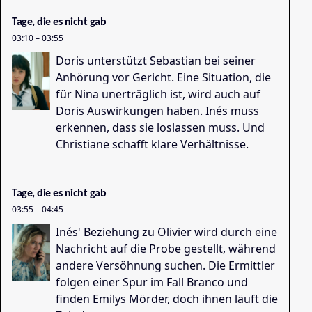
Tage, die es nicht gab
03:10
–
03:55
Doris unterstützt Sebastian bei seiner
Anhörung vor Gericht. Eine Situation, die
für Nina unerträglich ist, wird auch auf
Doris Auswirkungen haben. Inés muss
erkennen, dass sie loslassen muss. Und
Sp
Christiane schafft klare Verhältnisse.
19
Tage, die es nicht gab
03:55
–
04:45
Inés' Beziehung zu Olivier wird durch eine
Nachricht auf die Probe gestellt, während
andere Versöhnung suchen. Die Ermittler
folgen einer Spur im Fall Branco und
finden Emilys Mörder, doch ihnen läuft die
ZI