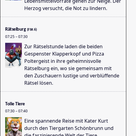
Lebensmittelvorräte gehen zur Neige. Der
Se
Herzog versucht, die Not zu lindern.
06
Rätselburg
(FSK 6)
07:25
–
07:30
Zur Rätselstunde laden die beiden
Gespenster Klapperkopf und Pizza
Poltergeist in ihre geheimnisvolle
Rätselburg ein, wo sie gemeinsam mit
Gr
den Zuschauern lustige und verblüffende
06
Rätsel lösen.
Tolle Tiere
07:30
–
07:40
Eine spannende Reise mit Kater Kurt
durch den Tiergarten Schönbrunn und
die faszinierende Welt der Tiere