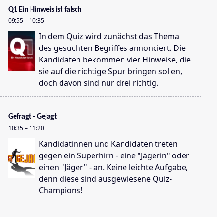
Q1 Ein Hinweis ist falsch
Sc
09:55
–
10:35
08
In dem Quiz wird zunächst das Thema
des gesuchten Begriffes annonciert. Die
Kandidaten bekommen vier Hinweise, die
sie auf die richtige Spur bringen sollen,
doch davon sind nur drei richtig.
Gefragt - Gejagt
Cy
10:35
–
11:20
08
Kandidatinnen und Kandidaten treten
gegen ein Superhirn - eine "Jägerin" oder
einen "Jäger" - an. Keine leichte Aufgabe,
denn diese sind ausgewiesene Quiz-
Champions!