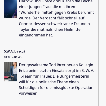
Harrow und Grace obduzieren die Leiche
einer jungen Frau, die mit ihrem
"Wunderheilmittel" gegen Krebs berühmt
wurde. Der Verdacht fällt schnell auf
Connor, dessen schwerkranke Freundin
Taylor die mutmaßlichen Heilmittel
eingenommen hat.
Sc
00
S.W.A.T.
(FSK 28)
01:05
–
01:45
Der gewaltsame Tod ihrer neuen Kollegin
Erica beim letzten Einsatz sorgt im S. W. A.
T.-Team für Trauer. Die Bürgermeisterin
will für die politische Ebene einen
Schuldigen für die missglückte Operation
vorweisen.
Sc
00