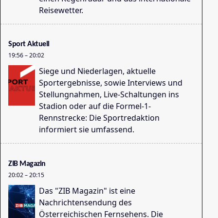
So
Reisewetter.
13
Sport Aktuell
19:56
–
20:02
Siege und Niederlagen, aktuelle
Sportergebnisse, sowie Interviews und
Stellungnahmen, Live-Schaltungen ins
Stadion oder auf die Formel-1-
Rennstrecke: Die Sportredaktion
Wa
informiert sie umfassend.
14
ZIB Magazin
20:02
–
20:15
Das "ZIB Magazin" ist eine
Nachrichtensendung des
Österreichischen Fernsehens. Die