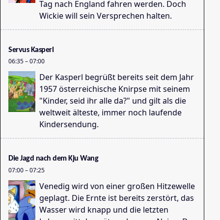
Tag nach England fahren werden. Doch
Wickie will sein Versprechen halten.
Servus Kasperl
06:35
–
07:00
Der Kasperl begrüßt bereits seit dem Jahr
1957 österreichische Knirpse mit seinem
"Kinder, seid ihr alle da?" und gilt als die
weltweit älteste, immer noch laufende
Gr
Kindersendung.
06
Die Jagd nach dem Kju Wang
07:00
–
07:25
Venedig wird von einer großen Hitzewelle
geplagt. Die Ernte ist bereits zerstört, das
Wasser wird knapp und die letzten