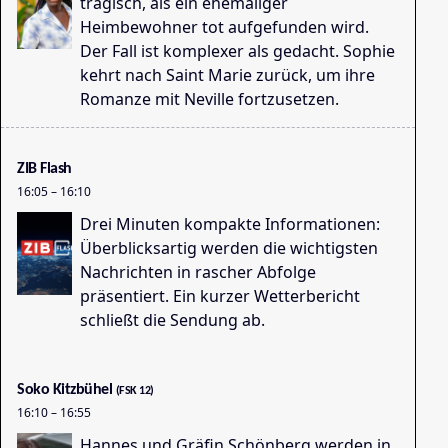
tragisch, als ein ehemaliger
Heimbewohner tot aufgefunden wird.
Der Fall ist komplexer als gedacht. Sophie
kehrt nach Saint Marie zurück, um ihre
Romanze mit Neville fortzusetzen.
ZIB Flash
16:05
–
16:10
10
10
Drei Minuten kompakte Informationen:
Überblicksartig werden die wichtigsten
Nachrichten in rascher Abfolge
präsentiert. Ein kurzer Wetterbericht
schließt die Sendung ab.
Soko Kitzbühel
(FSK 12)
16:10
–
16:55
Hannes und Gräfin Schönberg werden in