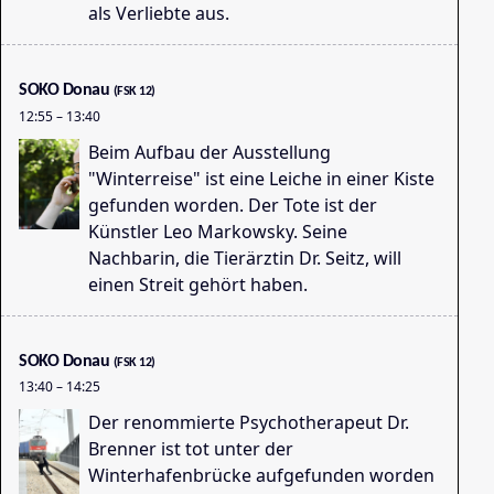
als Verliebte aus.
09
SOKO Donau
(FSK 12)
12:55
–
13:40
Beim Aufbau der Ausstellung
"Winterreise" ist eine Leiche in einer Kiste
gefunden worden. Der Tote ist der
Künstler Leo Markowsky. Seine
Kl
Nachbarin, die Tierärztin Dr. Seitz, will
09
einen Streit gehört haben.
SOKO Donau
(FSK 12)
13:40
–
14:25
Der renommierte Psychotherapeut Dr.
Brenner ist tot unter der
Winterhafenbrücke aufgefunden worden