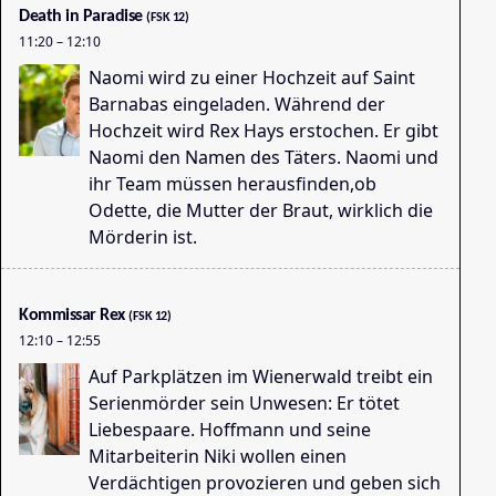
Death in Paradise
(FSK 12)
11:20
–
12:10
Naomi wird zu einer Hochzeit auf Saint
Barnabas eingeladen. Während der
Hochzeit wird Rex Hays erstochen. Er gibt
Naomi den Namen des Täters. Naomi und
ihr Team müssen herausfinden,ob
Odette, die Mutter der Braut, wirklich die
Mörderin ist.
De
09
Kommissar Rex
(FSK 12)
12:10
–
12:55
Auf Parkplätzen im Wienerwald treibt ein
Serienmörder sein Unwesen: Er tötet
Liebespaare. Hoffmann und seine
Mitarbeiterin Niki wollen einen
Verdächtigen provozieren und geben sich
Ta