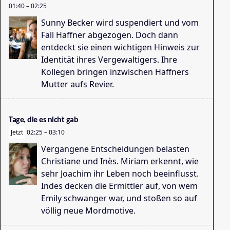
01:40
–
02:25
Sunny Becker wird suspendiert und vom
Fall Haffner abgezogen. Doch dann
entdeckt sie einen wichtigen Hinweis zur
Identität ihres Vergewaltigers. Ihre
Ze
Kollegen bringen inzwischen Haffners
19
Mutter aufs Revier.
Tage, die es nicht gab
Jetzt
02:25
–
03:10
Vergangene Entscheidungen belasten
Christiane und Inès. Miriam erkennt, wie
sehr Joachim ihr Leben noch beeinflusst.
Indes decken die Ermittler auf, von wem
Emily schwanger war, und stoßen so auf
We
völlig neue Mordmotive.
19