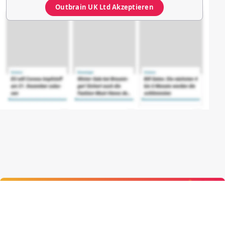
Outbrain UK Ltd
Akzeptieren
Mehr über film.at