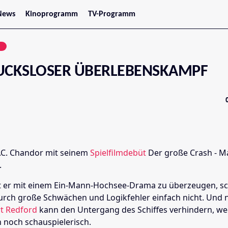
News
Kinoprogramm
TV-Programm
tars
Jetzt im Kino
treaming
Demnächst im Kino
N
Wien
Niederösterreich
UCKSLOSER ÜBERLEBENSKAMPF
Oberösterreich
Steiermark
Burgenland
Kärnten
Salzburg
Tirol
Vorarlberg
J.C. Chandor mit seinem
Spielfilmdebüt
Der große Crash - Ma
.
 er mit einem Ein-Mann-Hochsee-Drama zu überzeugen, sch
 durch große Schwächen und
Logikfehler
einfach nicht. Und 
t Redford
kann den Untergang des Schiffes verhindern, w
 noch schauspielerisch.