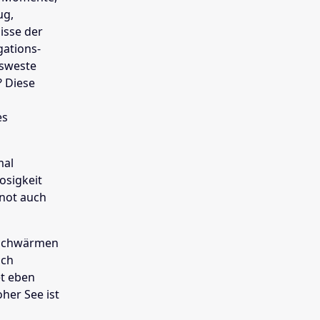
ug,
isse der
gations-
gsweste
 Diese
es
mal
osigkeit
enot auch
hschwärmen
sch
et eben
her See ist