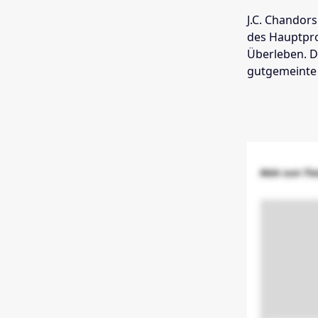
J.C. Chandor
des Hauptpro
Überleben. D
gutgemeinte 