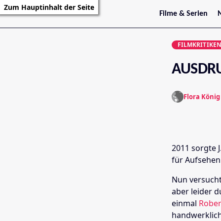
Zum Hauptinhalt der Seite
Filme & Serien
Trailer
S
Kritiken
S
FILMKRITIKE
Filmarchiv
Serienarchiv
AUSDR
Flora König
2011 sorgte 
für Aufsehen
Nun versucht
aber leider
einmal
Rober
handwerklich