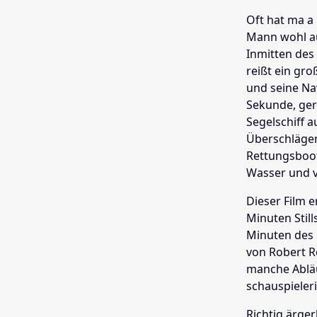
Oft hat ma 
Mann wohl au
Inmitten des
reißt ein gro
und seine Nav
Sekunde, ger
Segelschiff 
Überschlägen
Rettungsboot
Wasser und vö
Dieser Film e
Minuten Stil
Minuten des 
von
Robert R
manche Abläu
schauspieler
Richtig ärge