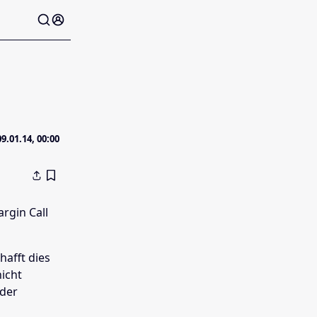
09.01.14, 00:00
rgin Call
afft dies
nicht
eder