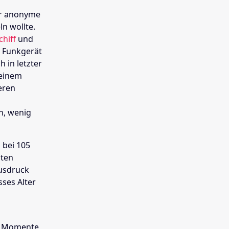
er anonyme
n wollte.
chiff
und
n Funkgerät
h in letzter
seinem
eren
n, wenig
 bei 105
lten
ausdruck
sses Alter
n
ne Momente,