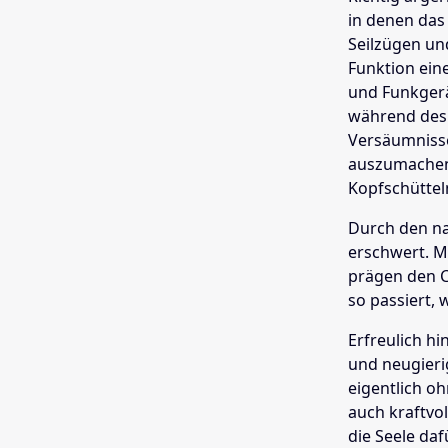
in denen das
Seilzügen un
Funktion ein
und Funkgerä
während des 
Versäumniss
auszumachen,
Kopfschüttel
Durch den n
erschwert. M
prägen den C
so passiert, 
Erfreulich h
und neugieri
eigentlich o
auch kraftvo
die Seele daf