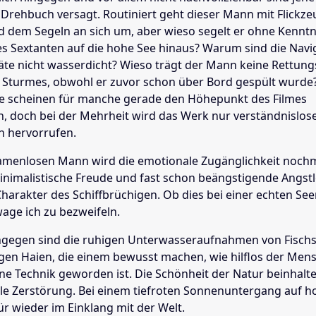
 Drehbuch versagt. Routiniert geht dieser Mann mit Flickze
d dem Segeln an sich um, aber wieso segelt er ohne Kenntn
es Sextanten auf die hohe See hinaus? Warum sind die Navi
te nicht wasserdicht? Wieso trägt der Mann keine Rettun
Sturmes, obwohl er zuvor schon über Bord gespült wurde?
e scheinen für manche gerade den Höhepunkt des Filmes
 doch bei der Mehrheit wird das Werk nur verständnislos
n hervorrufen.
amenlosen Mann wird die emotionale Zugänglichkeit noch
inimalistische Freude und fast schon beängstigende Angstl
harakter des Schiffbrüchigen. Ob dies bei einer echten Se
wage ich zu bezweifeln.
ingegen sind die ruhigen Unterwasseraufnahmen von Fisc
gen Haien, die einem bewusst machen, wie hilflos der Men
hne Technik geworden ist. Die Schönheit der Natur beinhalt
lle Zerstörung. Bei einem tiefroten Sonnenuntergang auf ho
ür wieder im Einklang mit der Welt.