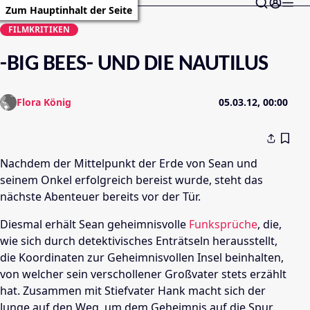
Zum Hauptinhalt der Seite
FILMKRITIKEN
-BIG BEES- UND DIE NAUTILUS
Flora König
05.03.12, 00:00
Nachdem der Mittelpunkt der Erde von Sean und
seinem Onkel erfolgreich bereist wurde, steht das
nächste Abenteuer bereits vor der Tür.
Diesmal erhält Sean geheimnisvolle
Funksprüche
, die,
wie sich durch detektivisches Enträtseln herausstellt,
die Koordinaten zur Geheimnisvollen Insel beinhalten,
von welcher sein verschollener Großvater stets erzählt
hat. Zusammen mit Stiefvater Hank macht sich der
Junge auf den Weg, um dem Geheimnis auf die Spur