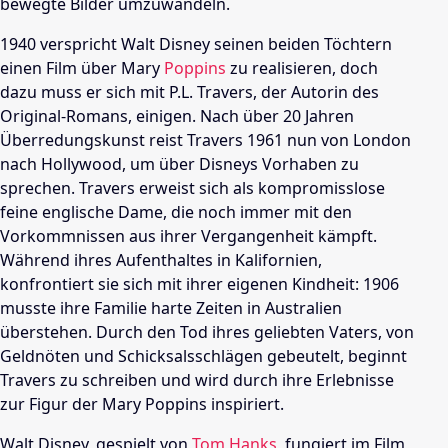
bewegte Bilder umzuwandeln.
1940 verspricht
Walt Disney
seinen beiden Töchtern
einen Film über Mary
Poppins
zu realisieren, doch
dazu muss er sich mit P.L. Travers, der Autorin des
Original-Romans, einigen. Nach über 20 Jahren
Überredungskunst reist Travers 1961 nun von
London
nach
Hollywood
, um über Disneys Vorhaben zu
sprechen. Travers erweist sich als kompromisslose
feine englische Dame, die noch immer mit den
Vorkommnissen aus ihrer Vergangenheit kämpft.
Während ihres Aufenthaltes in
Kalifornien
,
konfrontiert sie sich mit ihrer eigenen Kindheit: 1906
musste ihre Familie harte Zeiten in
Australien
überstehen. Durch den Tod ihres geliebten Vaters, von
Geldnöten und Schicksalsschlägen gebeutelt, beginnt
Travers zu schreiben und wird durch ihre Erlebnisse
zur Figur der Mary
Poppins
inspiriert.
Walt Disney
, gespielt von
Tom Hanks
, fungiert im Film