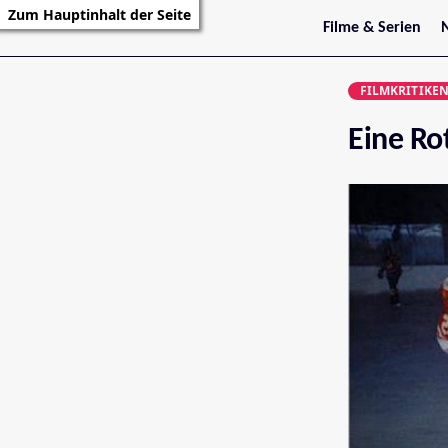
Zum Hauptinhalt der Seite
Filme & Serien
Trailer
S
Kritiken
S
FILMKRITIKE
Filmarchiv
Serienarchiv
Eine Ro