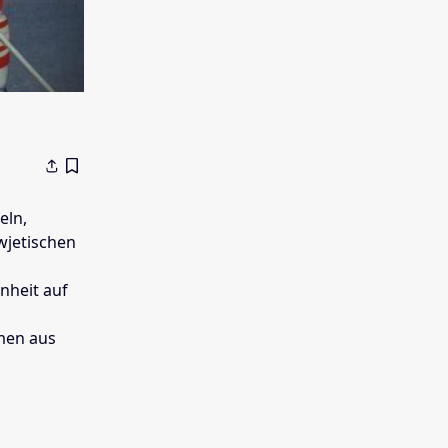
eln,
wjetischen
inheit auf
men aus