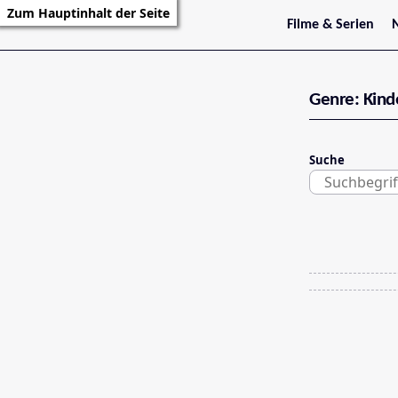
Zum Hauptinhalt der Seite
Filme & Serien
Trailer
S
Kritiken
S
Filmarchiv
Genre: Kind
Serienarchiv
Suche