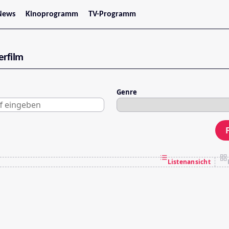
News
Kinoprogramm
TV-Programm
tars
Jetzt im Kino
treaming
Demnächst im Kino
Wien
erfilm
Niederösterreich
Oberösterreich
Steiermark
Burgenland
Genre
Kärnten
Salzburg
Tirol
Vorarlberg
Listenansicht