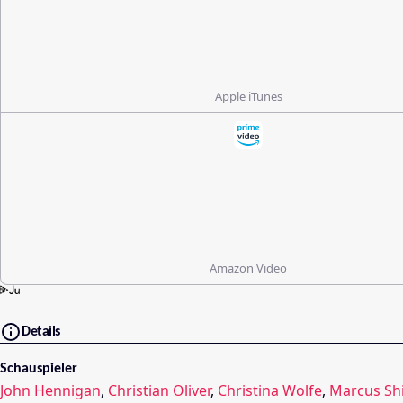
Apple iTunes
Amazon Video
Details
Schauspieler
John Hennigan
,
Christian Oliver
,
Christina Wolfe
,
Marcus Sh