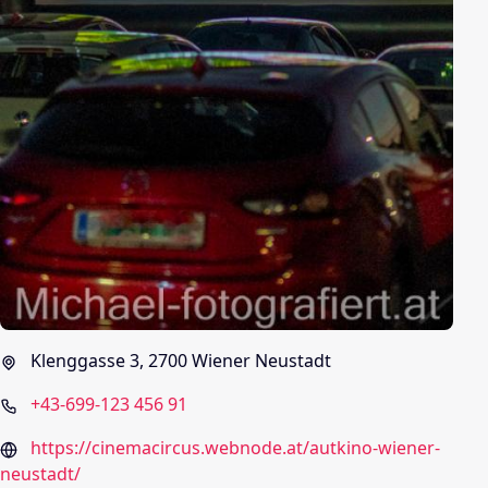
Klenggasse 3, 2700 Wiener Neustadt
+43-699-123 456 91
https://cinemacircus.webnode.at/autkino-wiener-
neustadt/