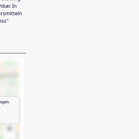
hbar. In
hrsmitteln
öss"
eigen.