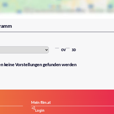
gramm
OV
3D
en keine Vorstellungen gefunden werden
Mein film.at
Login