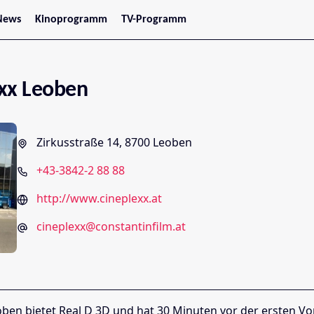
News
Kinoprogramm
TV-Programm
tars
Jetzt im Kino
treaming
Demnächst im Kino
Wien
Niederösterreich
xx Leoben
Oberösterreich
Steiermark
Burgenland
Kärnten
Zirkusstraße 14, 8700 Leoben
Salzburg
Tirol
+43-3842-2 88 88
Vorarlberg
http://www.cineplexx.at
cineplexx@constantinfilm.at
oben bietet Real D 3D und hat 30 Minuten vor der ersten Vo