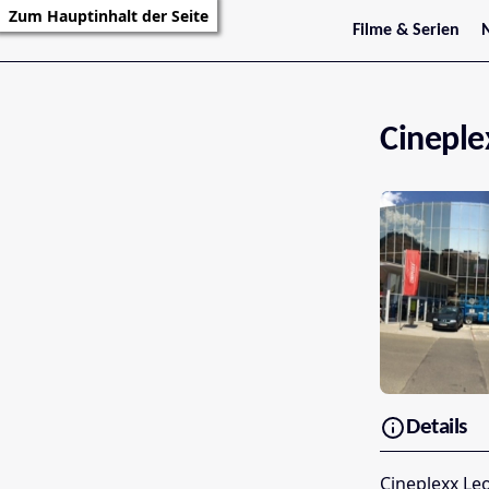
Zum Hauptinhalt der Seite
Filme & Serien
Trailer
S
Kritiken
S
Filmarchiv
Serienarchiv
Cineple
Details
Cineplexx Le