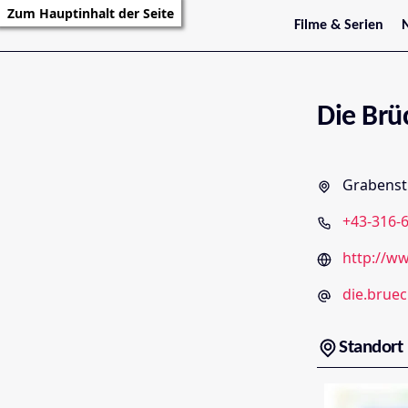
Zum Hauptinhalt der Seite
Filme & Serien
Trailer
S
Kritiken
S
Filmarchiv
Serienarchiv
Die Brü
Grabenstr
+43-316-6
http://w
die.brue
Standort