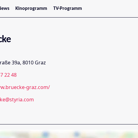
News
Kinoprogramm
TV-Programm
tars
Jetzt im Kino
treaming
Demnächst im Kino
Wien
Niederösterreich
cke
Oberösterreich
Steiermark
Burgenland
Kärnten
aße 39a, 8010 Graz
Salzburg
Tirol
7 22 48
Vorarlberg
ww.bruecke-graz.com/
cke@styria.com