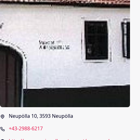
Neupölla 10, 3593 Neupölla
+43-2988-6217