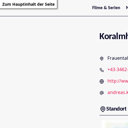
Zum Hauptinhalt der Seite
Filme & Serien
Trailer
S
Kritiken
S
Filmarchiv
Serienarchiv
Koralmh
Frauental
+43-3462
http://w
andreas.
Standort