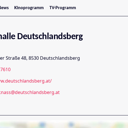
News
Kinoprogramm
TV-Programm
tars
Jetzt im Kino
treaming
Demnächst im Kino
Wien
Niederösterreich
alle Deutschlandsberg
Oberösterreich
Steiermark
Burgenland
Kärnten
er Straße 48, 8530 Deutschlandsberg
Salzburg
Tirol
-7610
Vorarlberg
ww.deutschlandsberg.at/
knass@deutschlandsberg.at