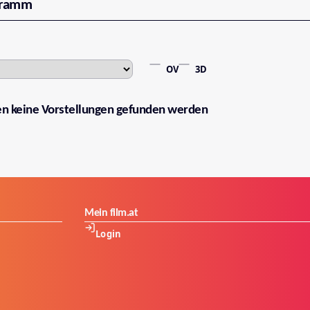
gramm
OV
3D
en keine Vorstellungen gefunden werden
Mein film.at
Login