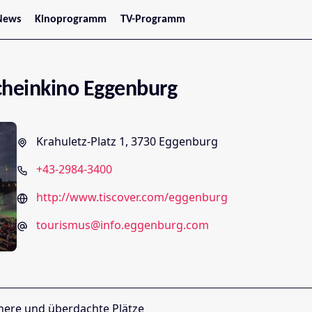
News
Kinoprogramm
TV-Programm
tars
Jetzt im Kino
treaming
Demnächst im Kino
Wien
Niederösterreich
heinkino Eggenburg
Oberösterreich
Steiermark
Burgenland
Kärnten
Krahuletz-Platz 1, 3730 Eggenburg
Salzburg
Tirol
+43-2984-3400
Vorarlberg
http://www.tiscover.com/eggenburg
tourismus@info.eggenburg.com
here und überdachte Plätze