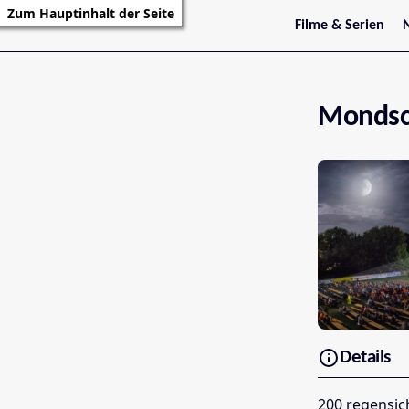
Zum Hauptinhalt der Seite
Filme & Serien
Trailer
S
Kritiken
S
Filmarchiv
Serienarchiv
Mondsc
Details
200 regensic