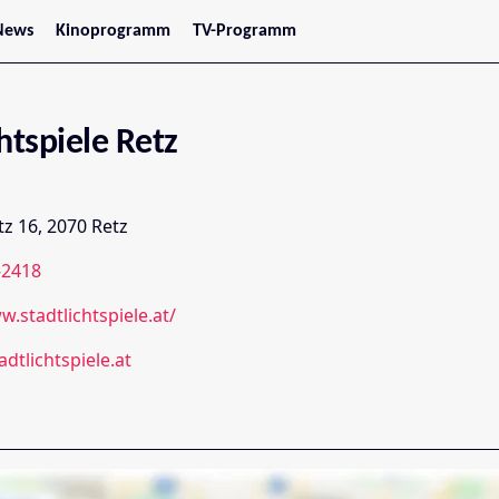
News
Kinoprogramm
TV-Programm
tars
Jetzt im Kino
treaming
Demnächst im Kino
Wien
Niederösterreich
htspiele Retz
Oberösterreich
Steiermark
Burgenland
Kärnten
z 16, 2070 Retz
Salzburg
Tirol
-2418
Vorarlberg
w.stadtlichtspiele.at/
adtlichtspiele.at