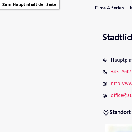
Zum Hauptinhalt der Seite
Filme & Serien
Trailer
S
Kritiken
S
Filmarchiv
Serienarchiv
Stadtlic
Hauptplat
+43-2942
http://ww
office@st
Standort