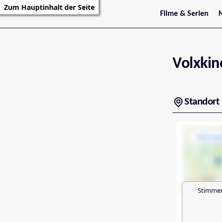
Zum Hauptinhalt der Seite
Filme & Serien
Trailer
S
Kritiken
S
Filmarchiv
Serienarchiv
Volxkin
Standort
Stimmen