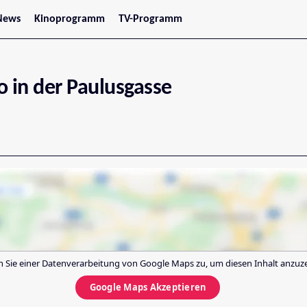
News
Kinoprogramm
TV-Programm
tars
Jetzt im Kino
treaming
Demnächst im Kino
Wien
Niederösterreich
o in der Paulusgasse
Oberösterreich
Steiermark
Burgenland
Kärnten
Salzburg
Tirol
Vorarlberg
 Sie einer Datenverarbeitung von
Google Maps
zu, um diesen Inhalt anzuz
Google Maps
Akzeptieren