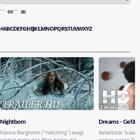
OV
3D
#
A
B
C
D
E
F
G
H
I
J
K
L
M
N
O
P
Q
R
S
T
U
V
W
X
Y
Z
Nightborn
Dreams - Gefähr
Hanna Bergholm ("Hatching") wagt
Ballettstar Isaac 
einmal mehr den Blick hinter die
seiner ersten Fil