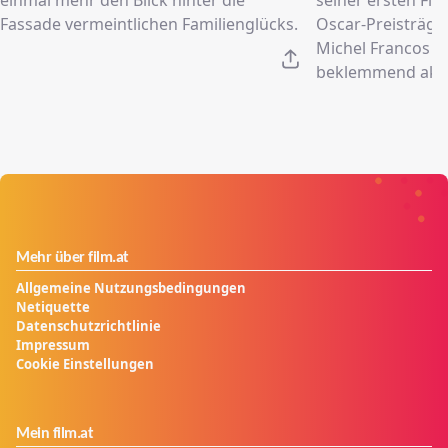
Fassade vermeintlichen Familienglücks.
Oscar-Preisträger
Michel Francos 
beklemmend aktu
Mehr über film.at
Allgemeine Nutzungsbedingungen
Netiquette
Datenschutzrichtlinie
Impressum
Cookie Einstellungen
Mein film.at