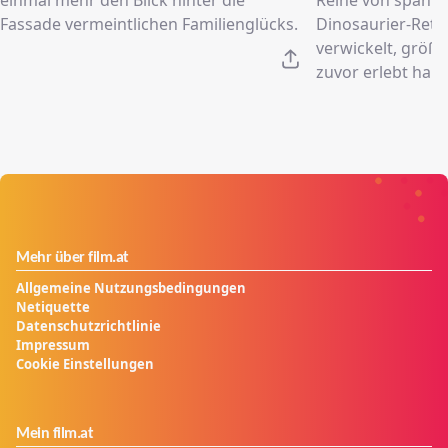
Fassade vermeintlichen Familienglücks.
Dinosaurier-Rett
verwickelt, größer
zuvor erlebt hab
Mehr über film.at
Allgemeine Nutzungsbedingungen
Netiquette
Datenschutzrichtlinie
Impressum
Cookie Einstellungen
Mein film.at