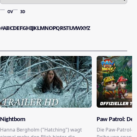
OV
3D
#
A
B
C
D
E
F
G
H
I
J
K
L
M
N
O
P
Q
R
S
T
U
V
W
X
Y
Z
Nightborn
Paw Patrol: Der
Hanna Bergholm ("Hatching") wagt
Die Paw-Patrol-W
einmal mehr den Blick hinter die
Reihe von spanne