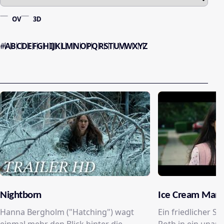
OV
3D
#
A
B
C
D
E
F
G
H
I
J
K
L
M
N
O
P
Q
R
S
T
U
V
W
X
Y
Z
Nightborn
Ice Cream Man
Hanna Bergholm ("Hatching") wagt
Ein friedlicher S
einmal mehr den Blick hinter die
Roth in ein unau