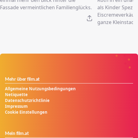
Fassade vermeintlichen Familienglücks.
als Kinder Spezia
Eiscremeverkäufe
ganze Kleinstadt 
Mehr über film.at
Allgemeine Nutzungsbedingungen
Netiquette
Datenschutzrichtlinie
Impressum
Cookie Einstellungen
Mein film.at