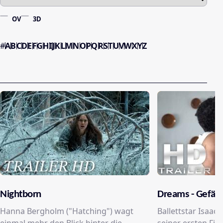
OV
3D
#
A
B
C
D
E
F
G
H
I
J
K
L
M
N
O
P
Q
R
S
T
U
V
W
X
Y
Z
Nightborn
Dreams - Gefähr
Hanna Bergholm ("Hatching") wagt
Ballettstar Isaac 
einmal mehr den Blick hinter die
seiner ersten Fil