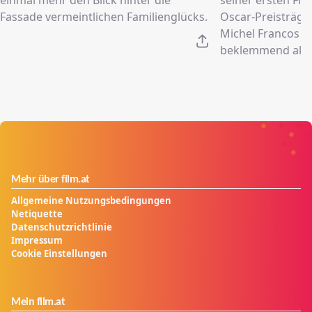
Fassade vermeintlichen Familienglücks.
Oscar-Preisträger
Michel Francos 
beklemmend aktu
Mehr über film.at
Allgemeine Nutzungsbedingungen
Netiquette
Datenschutzrichtlinie
Impressum
Cookie Einstellungen
Mein film.at