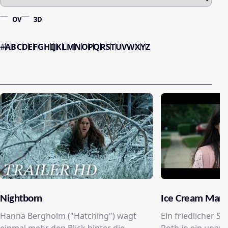
OV
3D
#
A
B
C
D
E
F
G
H
I
J
K
L
M
N
O
P
Q
R
S
T
U
V
W
X
Y
Z
Nightborn
Ice Cream Man
Hanna Bergholm ("Hatching") wagt
Ein friedlicher S
einmal mehr den Blick hinter die
Roth in ein unau