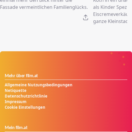
Fassade vermeintlichen Familienglücks.
als Kinder Spezia
Eiscremeverkäufe
ganze Kleinstadt 
Mehr über film.at
Allgemeine Nutzungsbedingungen
Netiquette
Datenschutzrichtlinie
Impressum
Cookie Einstellungen
Mein film.at