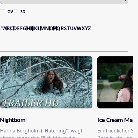
OV
3D
#
A
B
C
D
E
F
G
H
I
J
K
L
M
N
O
P
Q
R
S
T
U
V
W
X
Y
Z
Nightborn
Ice Cream Man
Hanna Bergholm ("Hatching") wagt
Ein friedlicher S
einmal mehr den Blick hinter die
Roth in ein unau