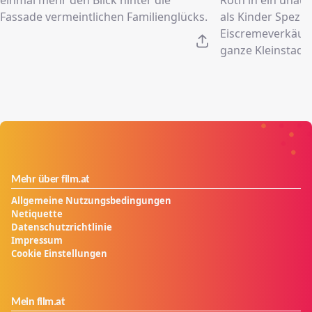
Fassade vermeintlichen Familienglücks.
als Kinder Spezia
Eiscremeverkäufe
ganze Kleinstadt 
Mehr über film.at
Allgemeine Nutzungsbedingungen
Netiquette
Datenschutzrichtlinie
Impressum
Cookie Einstellungen
Mein film.at