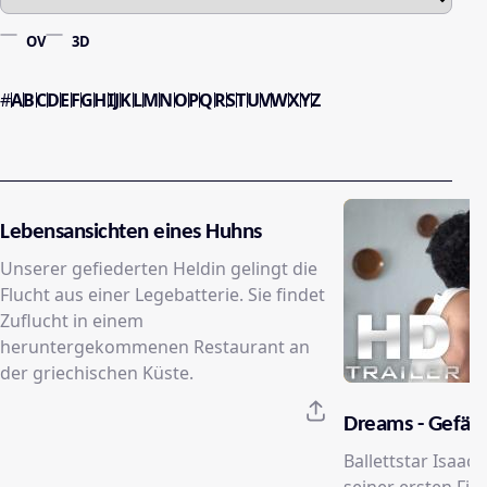
OV
3D
#
A
B
C
D
E
F
G
H
I
J
K
L
M
N
O
P
Q
R
S
T
U
V
W
X
Y
Z
Lebensansichten eines Huhns
Unserer gefiederten Heldin gelingt die
Flucht aus einer Legebatterie. Sie findet
Zuflucht in einem
heruntergekommenen Restaurant an
der griechischen Küste.
Dreams - Gefähr
Ballettstar Isaac 
seiner ersten Fil