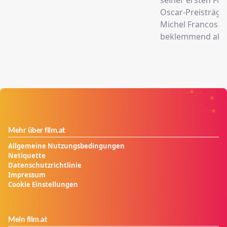
Oscar-Preisträger
Michel Francos 
beklemmend aktu
Mehr über film.at
Allgemeine Nutzungsbedingungen
Netiquette
Datenschutzrichtlinie
Impressum
Cookie Einstellungen
Mein film.at