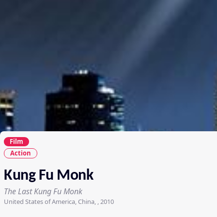
Film
Action
Kung Fu Monk
The Last Kung Fu Monk
United States of America, China, , 2010