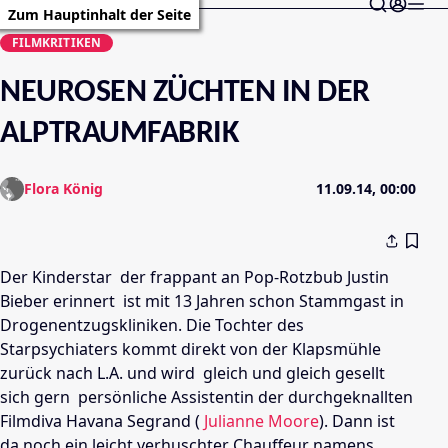
Zum Hauptinhalt der Seite
FILMKRITIKEN
NEUROSEN ZÜCHTEN IN DER
ALPTRAUMFABRIK
Flora König
11.09.14, 00:00
Der
Kinderstar
 der frappant an Pop-Rotzbub
Justin
Bieber
erinnert  ist mit 13 Jahren schon Stammgast in
Drogenentzugskliniken
. Die Tochter des
Starpsychiaters kommt direkt von der
Klapsmühle
zurück nach L.A. und wird  gleich und gleich gesellt
sich gern  persönliche Assistentin der durchgeknallten
Filmdiva
Havana Segrand
(
Julianne Moore
). Dann ist
da noch ein leicht verhuschter Chauffeur namens