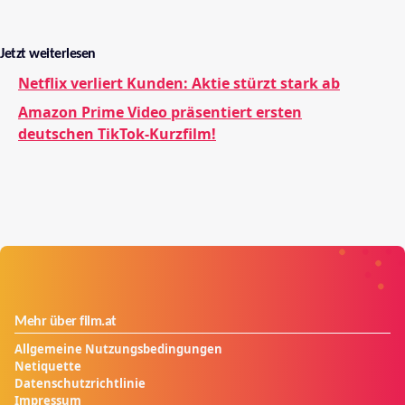
Jetzt weiterlesen
Netflix verliert Kunden: Aktie stürzt stark ab
Amazon Prime Video präsentiert ersten
deutschen TikTok-Kurzfilm!
Mehr über film.at
Allgemeine Nutzungsbedingungen
Netiquette
Datenschutzrichtlinie
Impressum