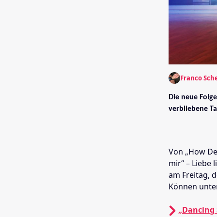
Franco Sch
Die neue Folge
verbliebene T
Von „How Dee
mir“ – Liebe 
am Freitag, 
Können unter
„Dancing 