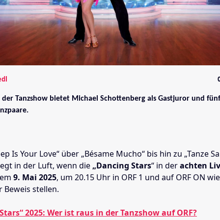
edl
 der Tanzshow bietet Michael Schottenberg als Gastjuror und fün
anzpaare.
p Is Your Love“ über „Bésame Mucho“ bis hin zu „Tanze S
liegt in der Luft, wenn die
„Dancing Stars
“ in der
achten Li
dem
9. Mai 2025
, um 20.15 Uhr in ORF 1 und auf ORF ON wie
 Beweis stellen.
Stars“ 2025: Wer ist raus in der Tanzshow auf ORF?