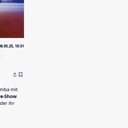
08.05.25, 10:31
f
amba mit
ve-Show
der ihr