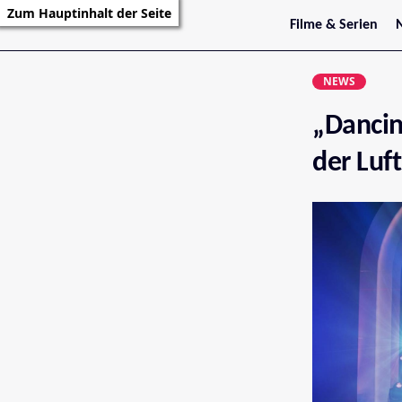
Zum Hauptinhalt der Seite
Filme & Serien
Trailer
S
Kritiken
S
NEWS
Filmarchiv
Serienarchiv
„Dancing
der Luft