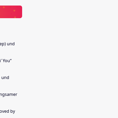
tep) und
’ You“
) und
Langsamer
Loved by