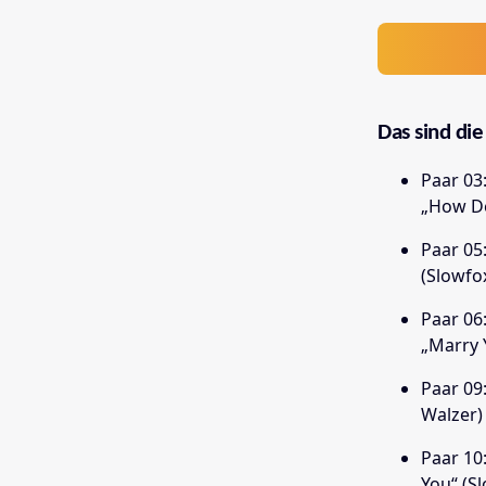
Das sind di
Paar 03
„How De
Paar 05
(Slowfo
Paar 06
„Marry Y
Paar 09
Walzer
Paar 10
You“ (S