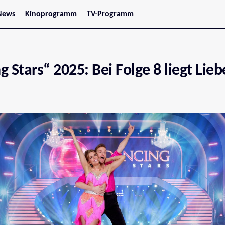
News
Kinoprogramm
TV-Programm
tars
Jetzt im Kino
treaming
Demnächst im Kino
Wien
Niederösterreich
 Stars“ 2025: Bei Folge 8 liegt Lieb
Oberösterreich
Steiermark
Burgenland
Kärnten
Salzburg
Tirol
Vorarlberg