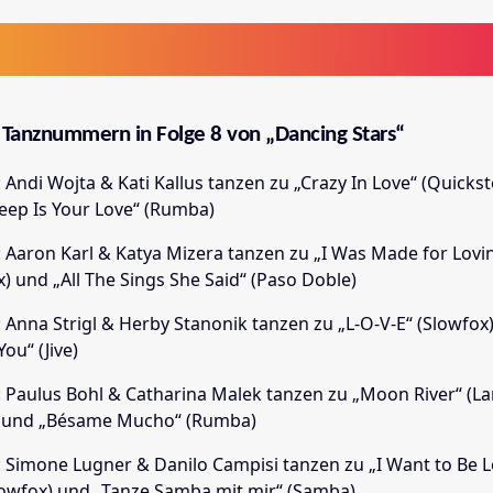
e Tanznummern in Folge 8 von „Dancing Stars“
: Andi Wojta & Kati Kallus tanzen zu „Crazy In Love“ (Quicks
ep Is Your Love“ (Rumba)
: Aaron Karl & Katya Mizera tanzen zu „I Was Made for Lovin
x) und „All The Sings She Said“ (Paso Doble)
: Anna Strigl & Herby Stanonik tanzen zu „L-O-V-E“ (Slowfox
ou“ (Jive)
: Paulus Bohl & Catharina Malek tanzen zu „Moon River“ (
) und „Bésame Mucho“ (Rumba)
: Simone Lugner & Danilo Campisi tanzen zu „I Want to Be 
lowfox) und „Tanze Samba mit mir“ (Samba)