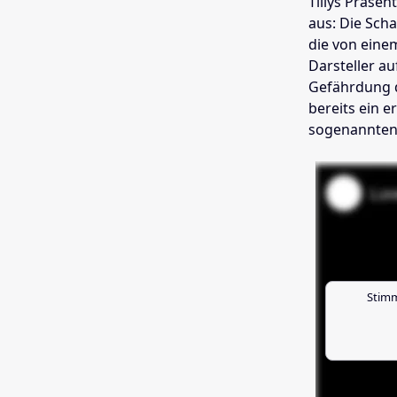
Tillys Präsen
aus: Die Sch
die von eine
Darsteller a
Gefährdung d
bereits ein 
sogenannte
Stimm