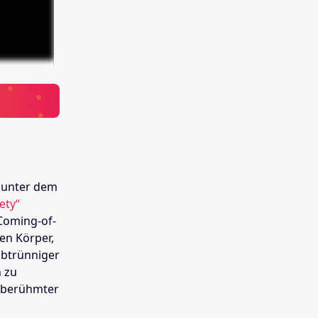
 unter dem
ety“
 Coming-of-
ten Körper,
abtrünniger
 zu
o berühmter