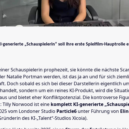
I-generierte „Schauspielerin“ soll ihre erste Spielfilm-Hauptrolle e
ner Schauspielerin prophezeit, sie könnte die nächste Scar
r Natalie Portman werden, ist das ja an und für sich zieml
t. Doch sobald es sich bei dieser Darstellerin eigentlich u
handelt, sondern um ein reines KI-Produkt, wird die Situati
us und bietet eher Konfliktpotenzial. Die kontroverse Figu
 Tilly Norwood ist eine
komplett KI-generierte „Schauspie
2025 vom Londoner Studio
Particle6
unter Führung von
Eli
Gründerin des KI-„Talent“-Studios Xicoia).