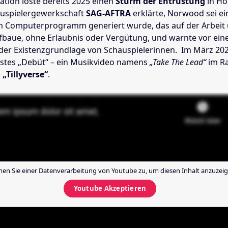
tation löste bereits 2025 einen
Sturm der Entrüstung
in Ho
auspielergewerkschaft
SAG-AFTRA
erklärte, Norwood sei ein
m Computerprogramm generiert wurde, das auf der Arbeit 
ufbaue, ohne Erlaubnis oder Vergütung, und warnte vor ein
er Existenzgrundlage von Schauspielerinnen. Im März 202
erstes „Debüt“ – ein Musikvideo namens
„Take The Lead“
im R
n
„Tillyverse“
.
en Sie einer Datenverarbeitung von
Youtube
zu, um diesen Inhalt anzuzeig
Youtube
Akzeptieren