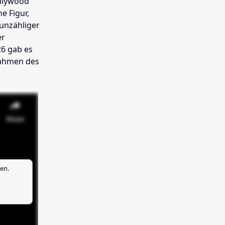
llywood
e Figur,
unzähliger
er
6 gab es
ahmen des
en.