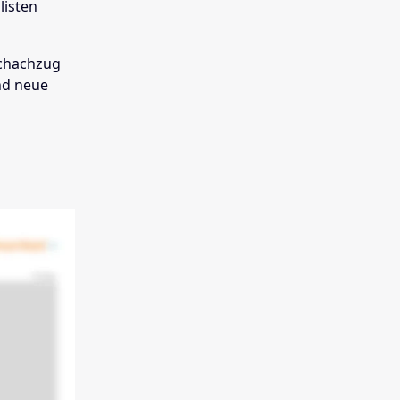
listen
Schachzug
nd neue