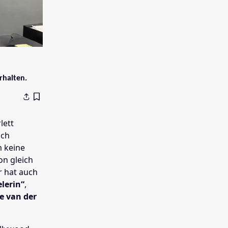
rhalten.
lett
ich
m keine
on gleich
r hat auch
lerin“
,
ne van der