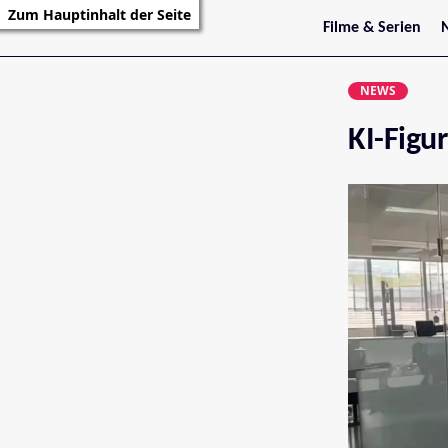
Zum Hauptinhalt der Seite
Filme & Serien
Trailer
S
Kritiken
S
NEWS
Filmarchiv
Serienarchiv
KI-Figu