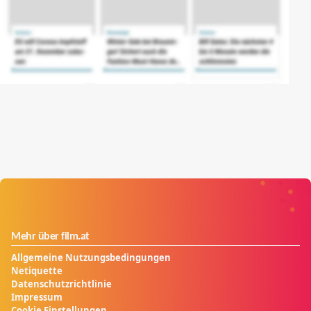
Mehr über film.at
Allgemeine Nutzungsbedingungen
Netiquette
Datenschutzrichtlinie
Impressum
Cookie Einstellungen