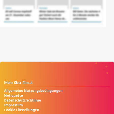
Mehr über film.at
Allgemeine Nutzungsbedingungen
Netiquette
Datenschutzrichtlinie
Impressum
Cookie Einstellungen