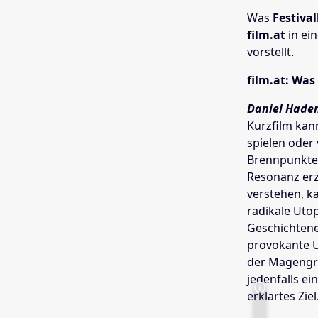
Was
Festiva
film.at
in e
vorstellt.
film.at: Was
Daniel Haden
Kurzfilm kan
spielen oder 
Brennpunkte 
Resonanz erz
verstehen, k
radikale Utop
Geschichtene
provokante U
der Magengrub
jedenfalls ei
erklärtes Ziel