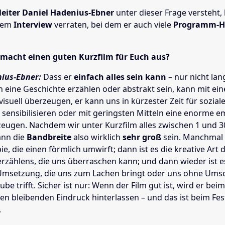
lleiter Daniel Hadenius-Ebner
unter dieser Frage versteht, 
inem
Interview
verraten, bei dem er auch viele
Programm-Hi
 macht einen guten Kurzfilm für Euch aus?
ius-Ebner:
Dass er
einfach alles sein kann
– nur nicht lan
n eine Geschichte erzählen oder abstrakt sein, kann mit e
visuell überzeugen, er kann uns in kürzester Zeit für sozial
sensibilisieren oder mit geringsten Mitteln eine enorme e
eugen. Nachdem wir unter Kurzfilm alles zwischen 1 und 
ann die
Bandbreite
also wirklich
sehr groß
sein. Manchmal i
ie, die einen förmlich umwirft; dann ist es die kreative Art 
rzählens, die uns überraschen kann; und dann wieder ist e
msetzung, die uns zum Lachen bringt oder uns ohne Umsc
e trifft. Sicher ist nur: Wenn der Film gut ist, wird er be
nen bleibenden Eindruck hinterlassen – und das ist beim Fes
.