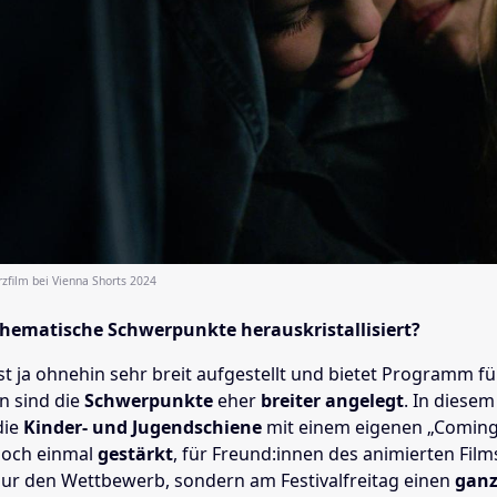
zfilm bei Vienna Shorts 2024
thematische Schwerpunkte herauskristallisiert?
ist ja ohnehin sehr breit aufgestellt und bietet Programm f
rn sind die
Schwerpunkte
eher
breiter angelegt
. In diesem
die
Kinder- und Jugendschiene
mit einem eigenen „Coming
noch einmal
gestärkt
, für Freund:innen des animierten Film
nur den Wettbewerb, sondern am Festivalfreitag einen
gan