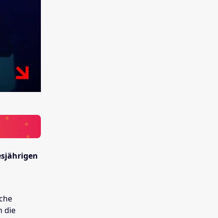
esjährigen
sche
h die