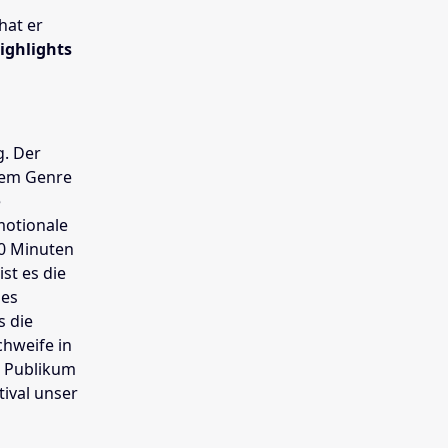
hat er
ghlights
g. Der
inem Genre
e
motionale
30 Minuten
st es die
des
s die
hweife in
im Publikum
tival unser