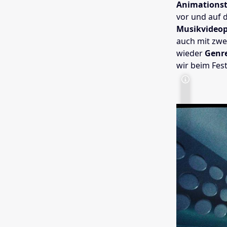
Animations
vor und auf
Musikvideop
auch mit zwei
wieder
Genr
wir beim Fes