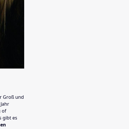
ür Groß und
 Jahr
 of
s gibt es
zen