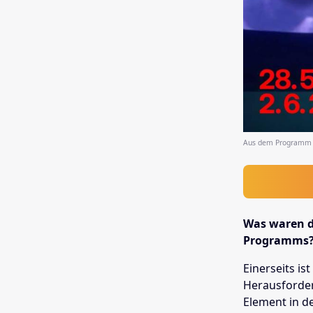
Aus dem Programm v
Was waren d
Programms
Einerseits i
Herausforder
Element in de