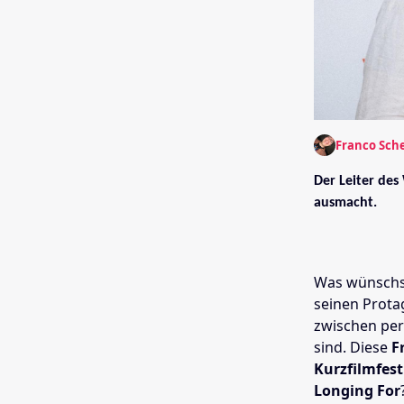
Franco Sch
Der Leiter des
ausmacht.
Was wünschst
seinen Prota
zwischen per
sind. Diese
F
Kurzfilmfest
Longing For