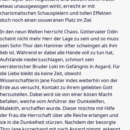
etwas unausgewogen wirkt, erreicht er mit
charismatischen Schauspielern und tollen Effekten
doch noch einen souveränen Platz im Ziel.
In den neun Welten herrscht Chaos. Göttervater Odin
scheint nicht mehr Herr der Lage zu sein und so muss
sein Sohn
Thor
den Hammer öfter schwingen als ihm
lieb ist. Während er dabei alle Hände voll zu tun hat,
Aufstände niederzuschlagen, schmort sein
verräterischer Bruder Loki im Gefängnis in Asgard. Für
die Liebe bleibt da keine Zeit, obwohl
Wissenschaftlerin
Jane Foster
indes weiterhin von der
Erde aus versucht, Kontakt zu ihrem geliebten Gott
herzustellen. Dabei wird sie von einer bösen Macht
befallen, welche vom Anführer der Dunkelelfen,
Malekith, erschaffen wurde. Dieser möchte mit Hilfe
der Frau die Herrschaft über alle Reiche erlangen und
sie in die Dunkelheit stürzen. Nachdem der besorgte
Thor Jane
kurzerhand mit nach Asgard nimmt, erkennt