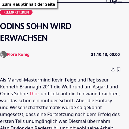
Zum Hauptinhalt der Seite
FILMKRITIKEN
ODINS SOHN WIRD
ERWACHSEN
Flora König
31.10.13, 00:00
Als Marvel-Mastermind Kevin
Feige
und Regisseur
Kenneth Brannagh
2011 die Welt rund um Asgard und
Odins Söhne
Thor
und Loki auf die Leinwand brachten,
war das schon ein mutiger Schritt. Aber die Fantasy-
und
Wissenschaftsthematik
wurde so gekonnt
umgesetzt, dass eine Fortsetzung nach dem Erfolg des
ersten Teils unumgänglich war. Diesmal übernahm
Alan Taylor
den Regiestuhl, und obwohl seine Arbeit