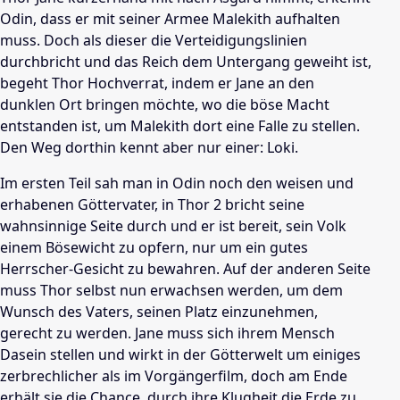
Odin, dass er mit seiner Armee Malekith aufhalten
muss. Doch als dieser die Verteidigungslinien
durchbricht und das Reich dem Untergang geweiht ist,
begeht
Thor
Hochverrat, indem er Jane an den
dunklen Ort bringen möchte, wo die böse Macht
entstanden ist, um Malekith dort eine Falle zu stellen.
Den Weg dorthin kennt aber nur einer: Loki.
Im ersten Teil sah man in Odin noch den weisen und
erhabenen Göttervater, in 
Thor
2 bricht seine
wahnsinnige Seite durch und er ist bereit, sein Volk
einem Bösewicht zu opfern, nur um ein gutes
Herrscher-Gesicht zu bewahren. Auf der anderen Seite
muss
Thor
selbst nun erwachsen werden, um dem
Wunsch des Vaters, seinen Platz einzunehmen,
gerecht zu werden. Jane muss sich ihrem Mensch
Dasein stellen und wirkt in der Götterwelt um einiges
zerbrechlicher als im Vorgängerfilm, doch am Ende
erhält sie die Chance, durch ihre Klugheit die Erde zu