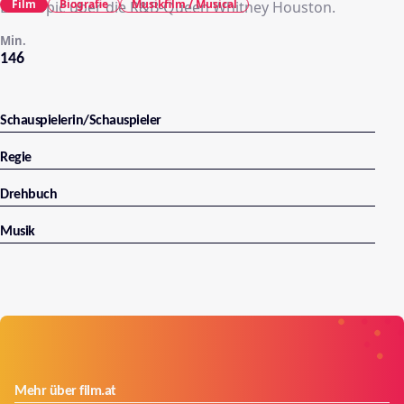
Film
Biografie
Musikfilm / Musical
Ein Biopic über die R&B-Queen Whitney Houston.
Min.
146
Schauspielerin/Schauspieler
Regie
Drehbuch
Musik
Mehr über film.at