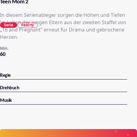
Teen Mom 2
In diesem Serienableger sorgen die Höhen und Tiefen
im Leben der jungen Eltern aus der zweiten Staffel von
Serie
Reality
„16 and Pregnant“ erneut für Drama und gebrochene
Herzen.
Min.
60
Regie
Drehbuch
Musik