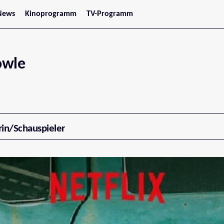
News
Kinoprogramm
TV-Programm
tars
Jetzt im Kino
treaming
Demnächst im Kino
Wien
Niederösterreich
owle
Oberösterreich
Steiermark
Burgenland
Kärnten
Salzburg
Tirol
Vorarlberg
rin/Schauspieler