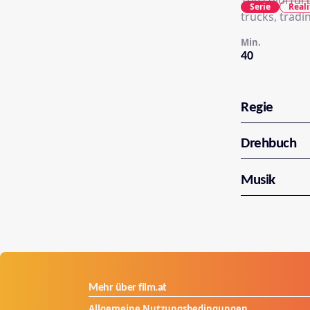
The colorful 
Serie
Reali
trucks, tradi
Min.
40
Regie
Drehbuch
Musik
Mehr über film.at
Allgemeine Nutzungsbedingungen