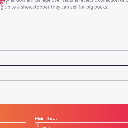
crew at Gotham Garage overhauls an eclectic collection of 
ty
ng up to a showstopper they can sell for big bucks.
Mein film.at
Login