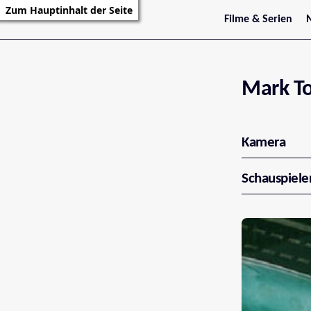
Zum Hauptinhalt der Seite
Filme & Serien
Trailer
S
Kritiken
S
Filmarchiv
Serienarchiv
Mark T
Kamera
Schauspiele