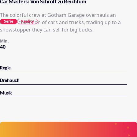
Car Masters: Von Schrott zu Reichtum
The colorful crew at Gotham Garage overhauls an
Serie
Reality
eclectic collection of cars and trucks, trading up to a
showstopper they can sell for big bucks.
Min.
40
Regie
Drehbuch
Musik