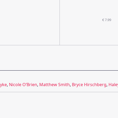
€ 7.99
Dyke
,
Nicole O’Brien
,
Matthew Smith
,
Bryce Hirschberg
,
Hale