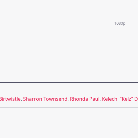
1080p
Birtwistle
,
Sharron Townsend
,
Rhonda Paul
,
Kelechi “Kelz” 