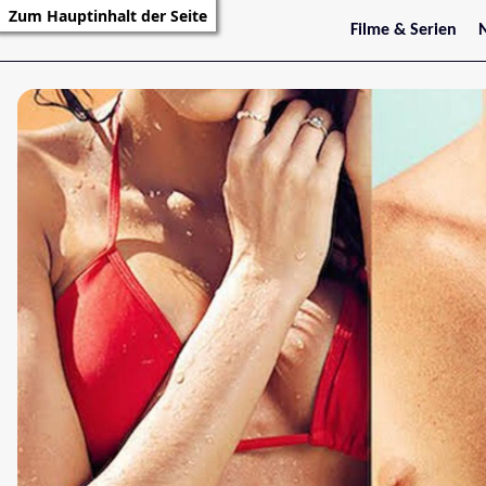
Zum Hauptinhalt der Seite
Filme & Serien
Trailer
S
Kritiken
S
Filmarchiv
Serienarchiv