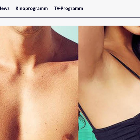
News
Kinoprogramm
TV-Programm
tars
Jetzt im Kino
treaming
Demnächst im Kino
Wien
Niederösterreich
Oberösterreich
Steiermark
Burgenland
Kärnten
Salzburg
Tirol
Vorarlberg