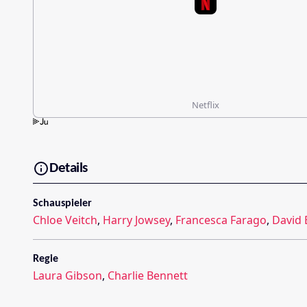
Netflix
Details
Schauspieler
Chloe Veitch
,
Harry Jowsey
,
Francesca Farago
,
David 
Regie
Laura Gibson
,
Charlie Bennett