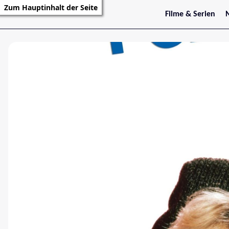
Zum Hauptinhalt der Seite
Filme & Serien
Trailer
S
Kritiken
S
Filmarchiv
Serienarchiv