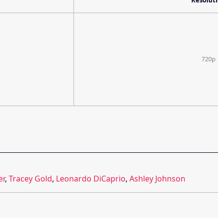
Resolut
720p
er
,
Tracey Gold
,
Leonardo DiCaprio
,
Ashley Johnson