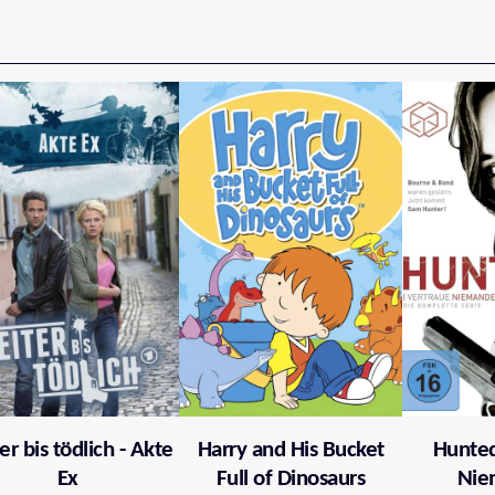
er bis tödlich - Akte
Harry and His Bucket
Hunted
Ex
Full of Dinosaurs
Nie