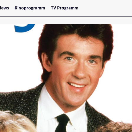
News
Kinoprogramm
TV-Programm
tars
Jetzt im Kino
treaming
Demnächst im Kino
Wien
Niederösterreich
Oberösterreich
Steiermark
Burgenland
Kärnten
Salzburg
Tirol
Vorarlberg