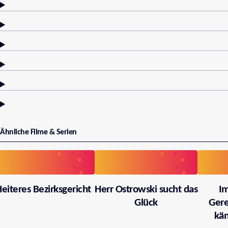
Ähnliche Filme & Serien
eiteres Bezirksgericht
Herr Ostrowski sucht das
I
Glück
Gere
käm