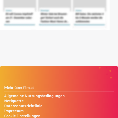
Mehr über film.at
Allgemeine Nutzungsbedingungen
Netiquette
Datenschutzrichtlinie
Impressum
Cookie Einstellungen